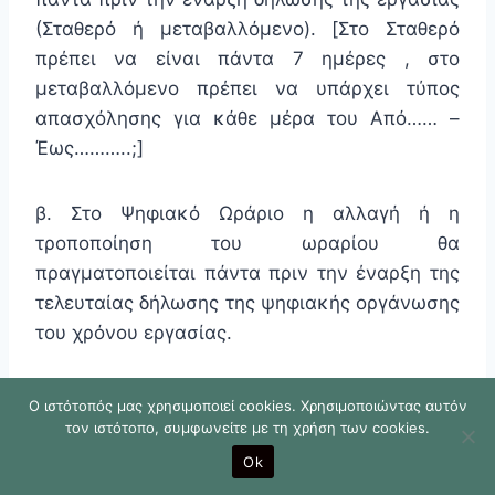
(Σταθερό ή μεταβαλλόμενο). [Στο Σταθερό
πρέπει να είναι πάντα 7 ημέρες , στο
μεταβαλλόμενο πρέπει να υπάρχει τύπος
απασχόλησης για κάθε μέρα του Από…… –
Έως………..;]
β. Στο Ψηφιακό Ωράριο η αλλαγή ή η
τροποποίηση του ωραρίου θα
πραγματοποιείται πάντα πριν την έναρξη της
τελευταίας δήλωσης της ψηφιακής οργάνωσης
του χρόνου εργασίας.
Επίσης ωράριο που έχει ξεκινήσει για μερικώς
Ο ιστότοπός μας χρησιμοποιεί cookies. Χρησιμοποιώντας αυτόν
απασχολούμενο το μεταβάλλω ως εξής:
τον ιστότοπο, συμφωνείτε με τη χρήση των cookies.
Ok
Ενδεικτικό παράδειγμα, Για έναν εργαζόμενο