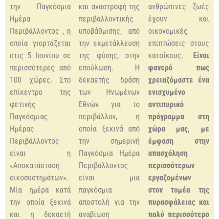
την Παγκόσμια
και αναστροφή της
ανθρώπινες ζωές
Ημέρα
περιβαλλοντικής
έχουν και
Περιβάλλοντος , η
υποβάθμισης, από
οικονομικές
οποία γιορτάζεται
την εκμετάλλευση
επιπτώσεις στους
στις 5 Ιουνίου σε
της φύσης, στην
κατοίκους.
Είναι
περισσότερες από
επούλωση. Η
φανερό πως
100 χώρες. Στο
δεκαετής δράση
χρειαζόμαστε ένα
επίκεντρο της
των Ηνωμένων
ενισχυμένο
φετινής
Εθνών για το
αντιπυρικό
Παγκόσμιας
περιβάλλον, η
πρόγραμμα στη
Ημέρας
οποία ξεκινά από
χώρα μας, με
Περιβάλλοντος
την σημερινή
έμφαση στην
είναι η
Παγκόσμια Ημέρα
απασχόληση
«Αποκατάσταση
Περιβάλλοντος
περισσότερων
οικοσυστημάτων».
είναι μια
εργαζομένων
Μία ημέρα κατά
παγκόσμια
στον τομέα της
την οποία ξεκινά
αποστολή για την
πυρασφάλειας και
και η δεκαετή
αναβίωση
πολύ περισσότερο