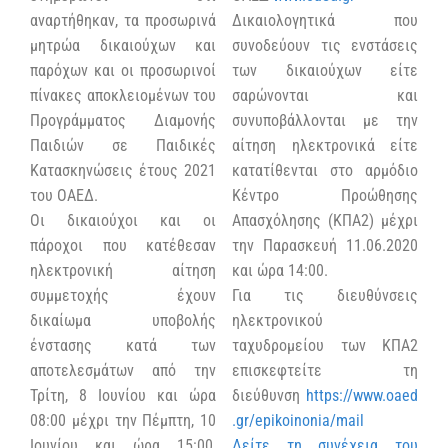
αναρτήθηκαν, τα προσωρινά
Δικαιολογητικά που
μητρώα δικαιούχων και
συνοδεύουν τις ενστάσεις
παρόχων και οι προσωρινοί
των δικαιούχων είτε
πίνακες αποκλειομένων του
σαρώνονται και
Προγράμματος Διαμονής
συνυποβάλλονται με την
Παιδιών σε Παιδικές
αίτηση ηλεκτρονικά είτε
Κατασκηνώσεις έτους 2021
κατατίθενται στο αρμόδιο
του ΟΑΕΔ.
Κέντρο Προώθησης
Οι δικαιούχοι και οι
Απασχόλησης (ΚΠΑ2) μέχρι
πάροχοι που κατέθεσαν
την Παρασκευή 11.06.2020
ηλεκτρονική αίτηση
και ώρα 14:00.
συμμετοχής έχουν
Για τις διευθύνσεις
δικαίωμα υποβολής
ηλεκτρονικού
ένστασης κατά των
ταχυδρομείου των ΚΠΑ2
αποτελεσμάτων από την
επισκεφτείτε τη
Τρίτη, 8 Ιουνίου και ώρα
διεύθυνση
https://www.oaed
08:00 μέχρι την Πέμπτη, 10
.gr/epikoinonia/mail
Ιουνίου και ώρα 15:00,
Δείτε τη συνέχεια του