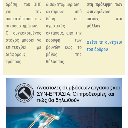
δράση του ΟΗΕ
δισεκατομμυρίων
στη πρόληψη των
για την
εκταρίων, από
φαινομένων
αποκατάσταση των
δάση έως
αυτών, στο
οικοσυστημάτων.
αγροτικές
μέλλον.
Ο συγκεκριμένος
εκτάσεις, από την
στόχος μπορεί να
κορυφή των
Δείτε τη συνέχεια
επιτευχθεί με
βουνών έως το
του άρθρου
διάφορους
βάθος της
τρόπους :
θάλασσας.