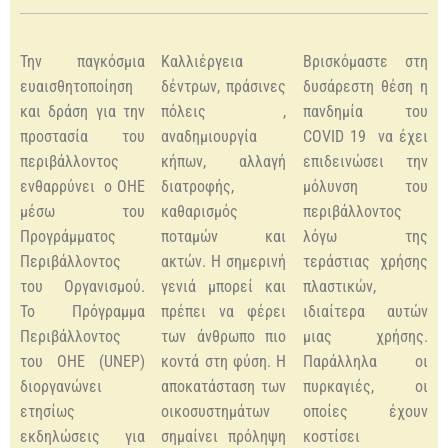
Την παγκόσμια
Καλλιέργεια
Βρισκόμαστε στη
ευαισθητοποίηση
δέντρων, πράσινες
δυσάρεστη θέση η
και δράση για την
πόλεις ,
πανδημία του
προστασία του
αναδημιουργία
COVID 19 να έχει
περιβάλλοντος
κήπων, αλλαγή
επιδεινώσει την
ενθαρρύνει ο ΟΗΕ
διατροφής,
μόλυνση του
μέσω του
καθαρισμός
περιβάλλοντος
Προγράμματος
ποταμών και
λόγω της
Περιβάλλοντος
ακτών. Η σημερινή
τεράστιας χρήσης
του Οργανισμού.
γενιά μπορεί και
πλαστικών,
Το Πρόγραμμα
πρέπει να φέρει
ιδιαίτερα αυτών
Περιβάλλοντος
των άνθρωπο πιο
μιας χρήσης.
του ΟΗΕ (UNEP)
κοντά στη φύση. Η
Παράλληλα οι
διοργανώνει
αποκατάσταση των
πυρκαγιές, οι
ετησίως
οικοσυστημάτων
οποίες έχουν
εκδηλώσεις για
σημαίνει πρόληψη
κοστίσει