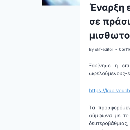
Έναρξη 
σε πράσι
μισθωτο
By
ekf-editor
05/11
Ξεκίνησε η επ
ωφελούμενους-ερ
https://kub.vouc
Τα προσφερόμε
σύμφωνα με το 
δευτεροβάθμιας,