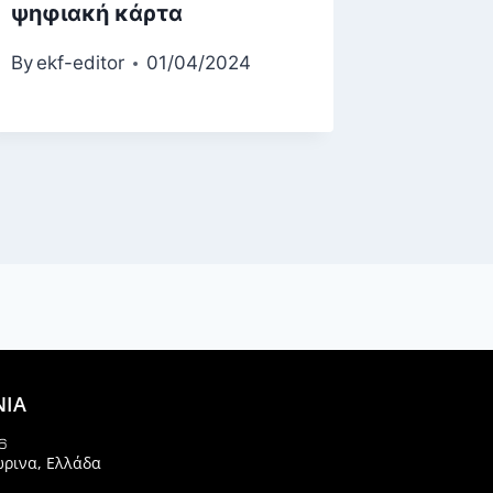
ψηφιακή κάρτα
δημόσι
τομέα
By
ekf-editor
01/04/2024
By
ekf-ed
ΝΙΑ
6
ώρινα, Ελλάδα