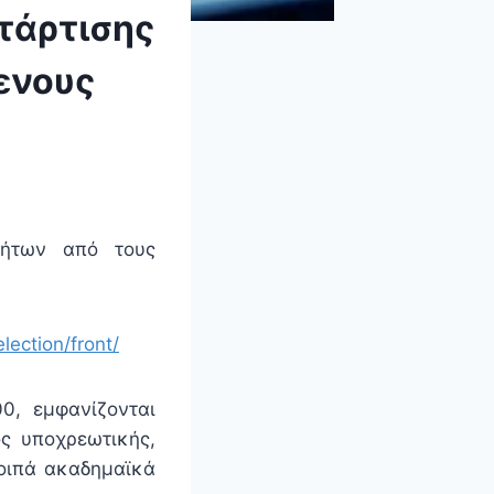
τάρτισης
ενους
τήτων από τους
ection/front/
, εμφανίζονται
ς υποχρεωτικής,
λοιπά ακαδημαϊκά