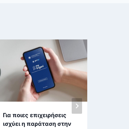
Για ποιες επιχειρήσεις
Κατώτα
ισχύει η παράταση στην
προβλέ