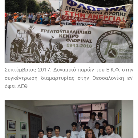
Σεπτέμβριος 2017. Δυναμικό παρών του Ε.Κ.Φ. στην
συγκέντρωση διαμαρτυρίας στην Θεσσαλονίκη εν'
όψει ΔΕΘ