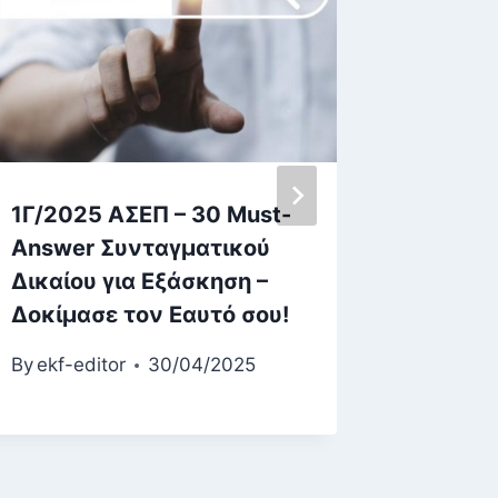
1Γ/2025 ΑΣΕΠ – 30 Must-
3ος Πα
Answer Συνταγματικού
Γραπτό
Δικαίου για Εξάσκηση –
Παραγω
Δοκίμασε τον Εαυτό σου!
– Ας ξα
το ΑΣΕ
By
ekf-editor
30/04/2025
By
ekf-ed