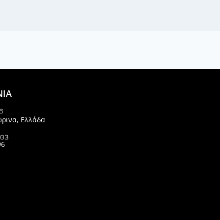
ΝΙΑ
6
ώρινα, Ελλάδα
903
96