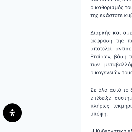
ο καθορισμός το
της εκάστοτε κυ
Διαρκής και αμε
έκφραση της πε
αποτελεί αντικ
Εταίρων, βάση 
των μεταβαλλό
οικογενειών τους
Σε όλο αυτό το 
επέδειξε συστη
πλήρως τεκμηρι
υπόψη.
Η Κυβερνητική ε