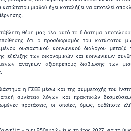
υ κατώτατου μισθού έχει καταλήξει να αποτελεί αποκ
βέρνησης.
τάβλητη θέση μας όλο αυτό το διάστημα αποτελούσ
ποίθησης ότι ο προσδιορισμός του κατώτατου μι
ειμένου ουσιαστικού κοινωνικού διαλόγου μεταξύ
της εξέλιξης των οικονομικών και κοινωνικών συνθ
μενων αναγκών αξιοπρεπούς διαβίωσης των μι
.
διάστημα η ΓΣΕΕ μέσω και της συμμετοχής του Ινστι
ματική συνέπεια λόγων και πρακτικών δεσμεύσεω
ωμένες προτάσεις, οι οποίες, όμως, ουδέποτε ε
ξαγγελία – των 950ευρώ- έως το έτος 2027, για το ύψ