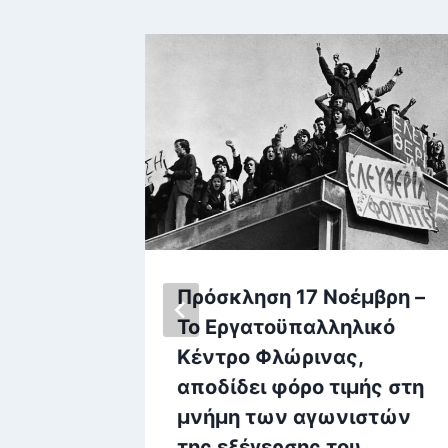
ικού
Πρόσκληση 17 Νοέμβρη –
 για
To Εργατοϋπαλληλικό
ρα για
Κέντρο Φλώρινας,
βίας
αποδίδει φόρο τιμής στη
ών
μνήμη των αγωνιστών
της εξέγερσης του