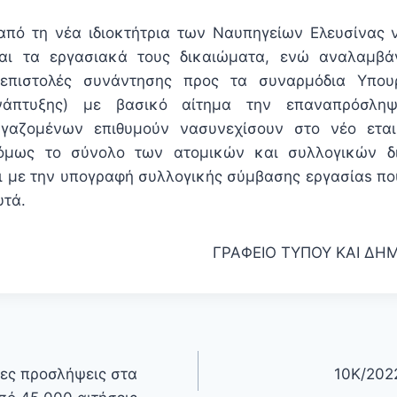
από τη νέα ιδιοκτήτρια των Ναυπηγείων Ελευσίνας 
αι τα εργασιακά τους δικαιώματα, ενώ αναλαμβά
επιστολές συνάντησης προς τα συναρμόδια Υπουρ
άπτυξης) με βα
σικό αίτημα την
επαναπρόσλη
ργαζομένων επιθυμούν
να
συνεχίσουν στο νέο ετα
 όμως το σύνολο των ατομικών και συλλογικών δ
 με την υπογραφή συλλογικής σύμβασης εργασία
s
πο
υτά.
ΓΡΑΦΕΙΟ ΤΥΠΟΥ ΚΑΙ ΔΗ
μες προσλήψεις στα
10Κ/202