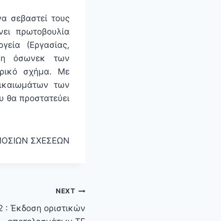
να σεβαστεί τους
νει πρωτοβουλία
γεία (Εργασίας,
ψη
όσ
ων
εκ των
ιρικό σχήμα. Με
ικαιωμάτων των
υ θα προστατεύει
ΜΟΣΙΩΝ ΣΧΕΣΕΩΝ
NEXT
2 : Έκδοση οριστικών