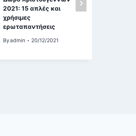
2021: 15 απλές και
επαναπ
χρήσιμες
όσους 
ερωταπαντήσεις
περίοδ
ποια ε
By
admin
20/12/2021
«παίζο
μισθοί
By
ekf-ed