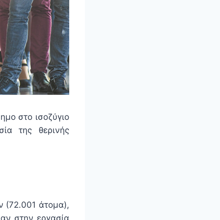
ημο στο ισοζύγιο
σία της θερινής
 (72.001 άτομα),
ψαν στην εργασία