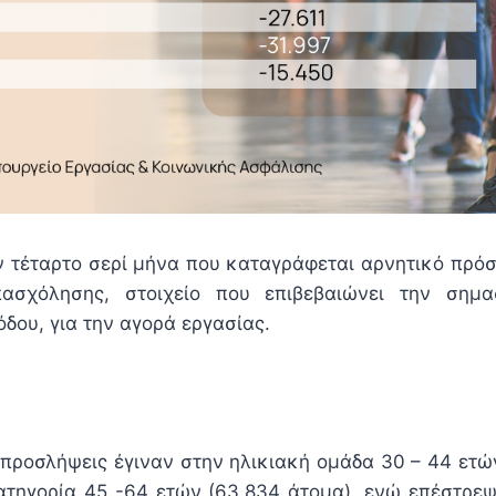
ον τέταρτο σερί μήνα που καταγράφεται αρνητικό πρόσ
σχόλησης, στοιχείο που επιβεβαιώνει την σημα
όδου, για την αγορά εργασίας.
 προσλήψεις έγιναν στην ηλικιακή ομάδα 30 – 44 ετών
τηγορία 45 -64 ετών (63.834 άτομα), ενώ επέστρε