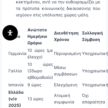
κεκτημένου, αντί να την ευθυγραμμίζει με
τα πρότυπα κοινωνικής δικαιοσύνης που
ισχύουν στις υπόλοιπες χώρες-μέλη.
Ανώτατο
Διευθέτηση
Συλλογική
Χώρα
Ημερήσιο
Χρόνου
Σύμβαση
Ωράριο
10 ώρες (με
Γερμανία
Περιορισμένη
Υποχρεωτικ
έλεγχο)
10 ώρες
Μέσω
Γαλλία
(35ωρο
Υποχρεωτικ
συμβάσεων
εβδομαδιαίο)
Ισπανία
9 ώρες
Ελεγχόμενη
Υποχρεωτικ
Ελλάδα
Ατομική
Όχι
(ν/σ
13 ώρες
συμφωνία
απαραίτητα
2025)