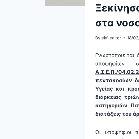
Ξεκίνησα
στα νοσ
By
ekf-editor
18/02
Γνωστοποιείται 
υποψηφίων σ
Α.Σ.Ε.Π./04.02.
πεντακοσίων δέ
Υγείας και προ
διάρκειας τριώ
κατηγοριών Πα
διατάξεις του ά
Οι υποψήφιοι 