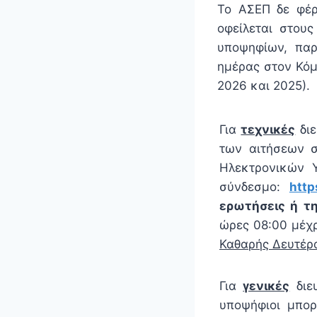
Το ΑΣΕΠ δε φέρ
οφείλεται στου
υποψηφίων, πα
ημέρας στον Κόμ
2026 και 2025).
Για
τεχνικές
διε
των αιτήσεων σ
Ηλεκτρονικών 
σύνδεσμο:
http
ερωτήσεις ή
τ
ώρες 08:00 μέχ
Καθαρής Δευτέρ
Για
γενικές
διευ
υποψήφιοι μπο