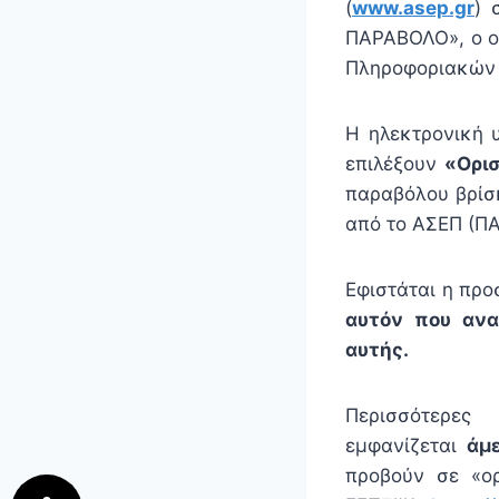
(
www.asep.gr
) 
ΠΑΡΑΒΟΛΟ», ο οπ
Πληροφοριακών 
Η ηλεκτρονική 
επιλέξουν
«Ορι
παραβόλου βρίσ
από το ΑΣΕΠ (Π
Eφιστάται η πρ
αυτόν που ανα
αυτής.
Περισσότερε
εμφανίζεται
άμ
προβούν σε «ορ