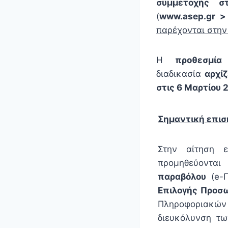
συμμετοχής
σ
(
www.asep.gr
>
παρέχονται στη
Η
προθεσμία
διαδικασία
αρχίζ
στις 6 Μαρτίου 
Σημαντική επισ
Στην αίτηση 
προμηθεύονται
παραβόλου
(e-Π
Επιλογής Προσω
Πληροφοριακώ
διευκόλυνση τω