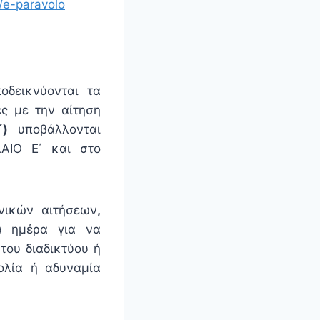
s/e-paravolo
οδεικνύονται τα
ες με την αίτηση
Γ΄)
υποβάλλονται
ΑΙΟ Ε΄ και στο
νικών αιτήσεων
,
α ημέρα για να
του διαδικτύου ή
ολία ή αδυναμία