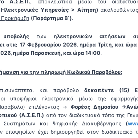
το Α.Σ.Ε.Π.
,
αποκλειστικά
μέσω του διαδικτυα
 Ηλεκτρονικές Υπηρεσίες > Αίτηση)
ακολουθώντας
ν Προκήρυξη
(Παράρτημα Β΄)
.
 υποβολής
των
ηλεκτρονικών αιτήσεων
σ
ει στις
17 Φεβρουαρίου 2026, ημέρα Τρίτη, και ώρα 
2026, ημέρα Παρασκευή, και ώρα 14:00
.
ήμανση για την πληρωμή Κωδικού Παραβόλου:
επισυνάπτεται και παράβολο
δεκαπέντε (15) 
 οι υποψήφιοι ηλεκτρονικά μέσω της εφαρμογ
αράβολο) επιλέγοντας ->
Φορέας Δημοσίου ->Ανώ
πικού (Α.Σ.Ε.Π.)
από τον διαδικτυακό τόπο της Γενι
ν Συστημάτων και Ψηφιακής Διακυβέρνησης
(
www
ν υποψηφίων έχει δημιουργηθεί στον διαδικτυακό τ