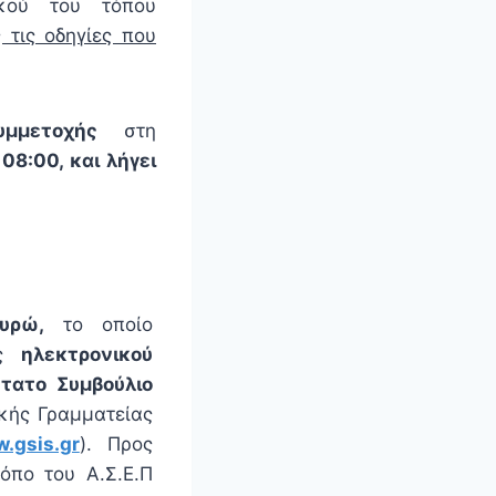
κού του τόπου
 τις οδηγίες που
υμμετοχής
στη
08:00, και λήγει
Ευρώ,
το
οποίο
ής
ηλεκτρονικού
τατο Συμβούλιο
κής Γραμματείας
.gsis.gr
). Προς
όπο του Α.Σ.Ε.Π