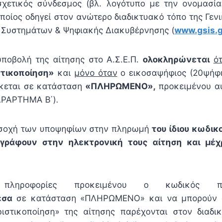
σχετικός σύνδεσμος (βλ. λογότυπο με την ονομασ
οίος οδηγεί στον ανώτερο διαδικτυακό τόπο της Γεν
Συστημάτων & Ψηφιακής Διακυβέρνησης (
www.gsis.g
υποβολή της αίτησης στο Α.Σ.Ε.Π.
ολοκληρώνεται
ό
στικοποίηση»
και
μόνο όταν
ο εικοσαψήφιος (20ψήφι
κεται σε κατάσταση
«ΠΛΗΡΩΜΕΝΟ»,
προκειμένου αυ
ΑΡΑΡΤΗΜΑ Β΄).
οσοχή των υποψηφίων στην πληρωμή
του ίδιου κωδικ
γράφουν στην ηλεκτρονική τους αίτηση και μέχ
ς πληροφορίες προκειμένου ο κωδικός 
εσα
σε κατάσταση «ΠΛΗΡΩΜΕΝΟ» και να μπορούν ο
ιστικοποίηση» της αίτησης παρέχονται στον διαδι