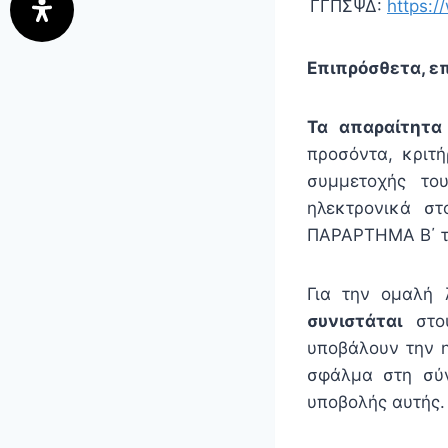
ΓΓΠΣΨΔ:
https:/
Επιπρόσθετα, επ
Τα απαραίτητα
προσόντα, κριτή
συμμετοχής το
ηλεκτρονικά σ
ΠΑΡΑΡΤΗΜΑ Β΄ τ
Για την ομαλή 
συνιστάται
στου
υποβάλουν την η
σφάλμα στη σύν
υποβολής αυτής.