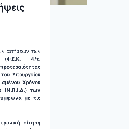
λήψεις
κών αιτήσεων των
Π.
(
Φ.Ε.Κ. 4/τ.
ροτεραιότητας
 του Υπουργείου
ρισμένου Χρόνου
 (Ν.Π.Ι.Δ.) των
σύμφωνα με τις
κτρονική αίτηση