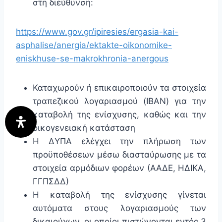
στη διεύθυνση:
https://www.gov.gr/ipiresies/ergasia-kai-
asphalise/anergia/ektakte-oikonomike-
eniskhuse-se-makrokhronia-anergous
Καταχωρούν ή επικαιροποιούν τα στοιχεία
τραπεζικού λογαριασμού (IBAN) για την
καταβολή της ενίσχυσης, καθώς και την
οικογενειακή κατάσταση
Η ΔΥΠΑ ελέγχει την πλήρωση των
προϋποθέσεων μέσω διασταύρωσης με τα
στοιχεία αρμόδιων φορέων (ΑΑΔΕ, ΗΔΙΚΑ,
ΓΓΠΣΔΔ)
Η καταβολή της ενίσχυσης γίνεται
αυτόματα στους λογαριασμούς των
δικαιούχων, οι οποίοι πιστώνονται εντός 3