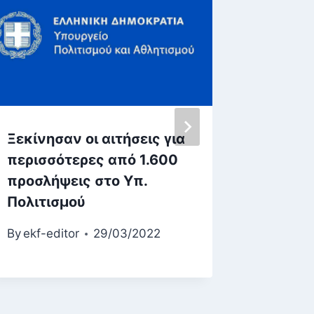
Ξεκίνησαν οι αιτήσεις για
Τα ορι
περισσότερες από 1.600
αποτελ
προσλήψεις στο Υπ.
Προκήρ
Πολιτισμού
By
ekf-ed
By
ekf-editor
29/03/2022