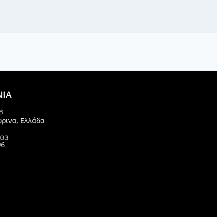
ΝΙΑ
6
ώρινα, Ελλάδα
903
96