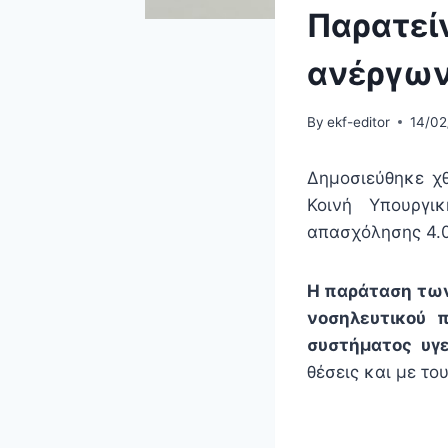
Παρατείν
ανέργων 
By
ekf-editor
14/0
Δημοσιεύθηκε χθ
Κοινή Υπουργι
απασχόλησης 4.0
Η παράταση των
νοσηλευτικού π
συστήματος υγε
θέσεις και με του