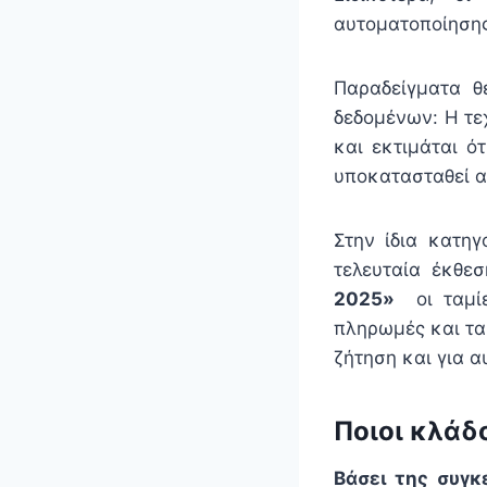
αυτοματοποίησης
Παραδείγματα θ
δεδομένων: Η τε
και εκτιμάται ό
υποκατασταθεί α
Στην ίδια κατη
τελευταία έκθε
2025»
οι ταμίε
πληρωμές και τα
ζήτηση και για αυ
Ποιοι κλάδ
Βάσει της συγκ