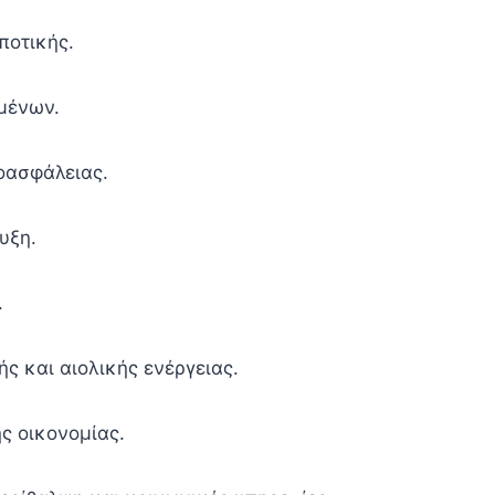
ποτικής.
μένων.
οασφάλειας.
υξη.
.
ής και αιολικής ενέργειας.
ής οικονομίας.