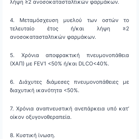
λήψη ≥2 ανοσοκατασταλτικών φαρμάκων.
4. Μεταμόσχευση μυελού των οστών το
τελευταίο έτος ή/και λήψη ≥2
ανοσοκατασταλτικών φαρμάκων.
5. Χρόνια αποφρακτική πνευμονοπάθεια
(ΧΑΠ) με FEV1 <50% ή/και DLCO<40%.
6. Διάχυτες διάμεσες πνευμονοπάθειες με
διαχυτική ικανότητα <50%.
7. Χρόνια αναπνευστική ανεπάρκεια υπό κατ’
οίκον οξυγονοθεραπεία.
8. Κυστική ίνωση.