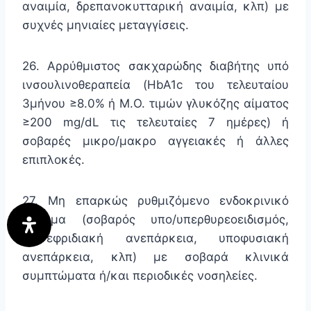
αναιμία, δρεπανοκυτταρική αναιμία, κλπ) με
συχνές μηνιαίες μεταγγίσεις.
26. Αρρύθμιστος σακχαρώδης διαβήτης υπό
ινσουλινοθεραπεία (HbA1c του τελευταίου
3μήνου ≥8.0% ή Μ.Ο. τιμών γλυκόζης αίματος
≥200 mg/dL τις τελευταίες 7 ημέρες) ή
σοβαρές μικρο/μακρο αγγειακές ή άλλες
επιπλοκές.
27. Μη επαρκώς ρυθμιζόμενο ενδοκρινικό
νόσημα (σοβαρός υπο/υπερθυρεοειδισμός,
επινεφριδιακή ανεπάρκεια, υποφυσιακή
ανεπάρκεια, κλπ) με σοβαρά κλινικά
συμπτώματα ή/και περιοδικές νοσηλείες.