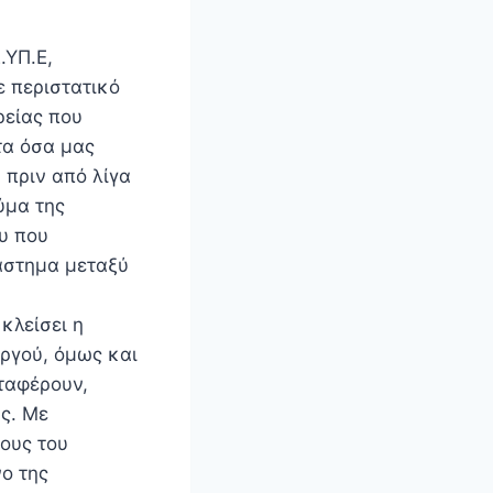
.ΥΠ.Ε,
 περιστατικό
ρείας που
τα όσα μας
 πριν από λίγα
ύμα της
υ που
ιάστημα μεταξύ
κλείσει η
υργού, όμως και
ταφέρουν,
ς. Με
ους του
ο της