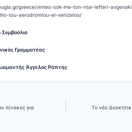
ougla.gr/greece/vinteo-sok-me-ton-ntai-lefteri-avgenak
lilo-tou-aerodromiou-el-venizelos/
ό Συμβούλιο
ενικός Γραμματέας
ιαμαντής Άγγελος Ράπτης
ι πίνακες για
Το νέο Διοικητι