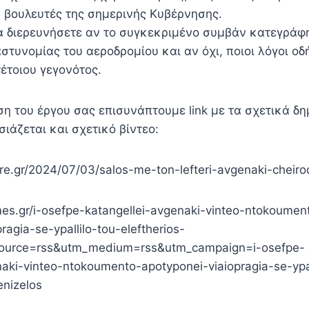
ν βουλευτές της σημερινής Κυβέρνησης.
α διερευνήσετε αν το συγκεκριμένο συμβάν κατεγράφη
στυνομίας του αεροδρομίου και αν όχι, ποιοι λόγοι ο
έτοιου γεγονότος.
ση του έργου σας επισυνάπτουμε link με τα σχετικά δ
ιάζεται και σχετικό βίντεο:
bre.gr/2024/07/03/salos-me-ton-lefteri-avgenaki-cheiro
imes.gr/i-osefpe-katangellei-avgenaki-vinteo-ntokoumen
ragia-se-ypallilo-tou-eleftherios-
source=rss&utm_medium=rss&utm_campaign=i-osefpe-
naki-vinteo-ntokoumento-apotyponei-viaiopragia-se-ypal
enizelos