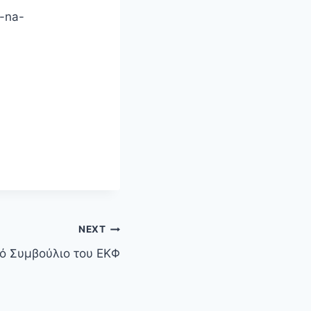
i-na-
NEXT
κό Συμβούλιο του ΕΚΦ