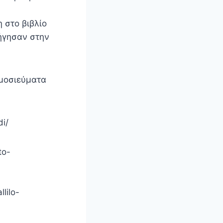
 στο βιβλίο
δήγησαν στην
ημοσιεύματα
di/
to-
lilo-