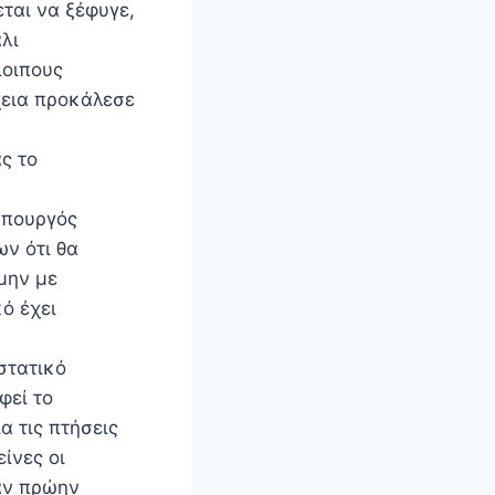
ται να ξέφυγε,
λι
λοιπους
χεια προκάλεσε
ς το
υπουργός
ν ότι θα
μην με
ό έχει
στατικό
φεί το
α τις πτήσεις
ίνες οι
ναν πρώην