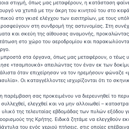
ποια στιγμή, όπως μας μεταφέρουν, η κατάσταση φαίνε
ουργό να χτυπά με την άκρη του κινητού του στο κεφά
πικού στο γκισέ ελέγχου των εισιτηρίων, με τους υπό
ροσφεύγουν στη συνδρομή της αστυνομίας. Στη συνέ
ματα και σκεύη της αίθουσας αναμονής, προκαλώντας
τάτωση στο χώρο του αεροδρομίου και παρακωλύοντα
ργο.
μπροστά στα όργανα, όπως μας μεταφέρουν, ο τέως 
λησε «τσαμπουκά» απειλώντας τον έναν εκ των δοκίμω
Μάλιστα όταν επιχείρησαν να τον ηρεμήσουν φώναζε «
υλία». Οι καταγγέλλοντες ισχυρίζονται ότι το σκηνικ
η παρέμβαση σας προκειμένου να διερευνηθεί το περι
 συλλεχθεί, ελεγχθεί και να μην αλλοιωθεί – καταστρα
υλικό της τελευταίας εβδομάδας των πυλών εξόδου γι
ορισμούς της Κρήτης. Ειδικά ζητάμε να ελεγχθούν εκε
δάχτυλα του ενός χεριού πτήσεις, στις οποίες επέβαι