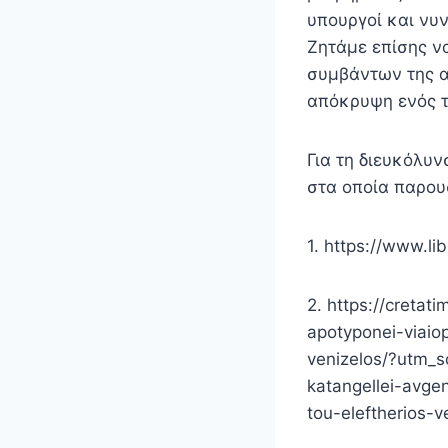
υπουργοί και νυ
Ζητάμε επίσης ν
συμβάντων της α
απόκρυψη ενός τ
Για τη διευκόλυν
στα οποία παρουσ
1. https://www.li
2. https://cretat
apotyponei-viaiop
venizelos/?utm_
katangellei-avge
tou-eleftherios-v