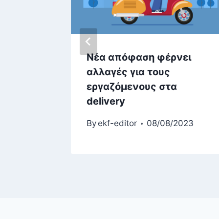
ήσεις
Νέα απόφαση φέρνει
αλλαγές για τους
ν πάτο
εργαζόμενους στα
delivery
2026
By
ekf-editor
08/08/2023