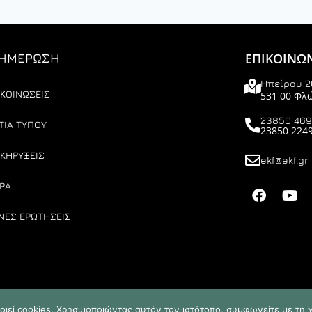
ΕΠΙΚΟΙΝΩ
ΗΜΕΡΩΣΗ
Ηπείρου 2
ΚΟΙΝΩΣΕΙΣ
531 00 Φλ
23850 46
ΤΙΑ ΤΥΠΟΥ
23850 224
ΚΗΡΥΞΕΙΣ
ekf@ekf.gr
ΡΑ
ΝΕΣ ΕΡΩΤΗΣΕΙΣ
D
οιεί cookies. Χρησιμοποιώντας αυτόν τον ιστότοπο, συμφωνείτε με τη 