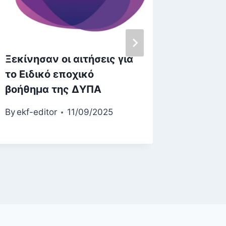
Ξεκίνησαν οι αιτήσεις για
Πόσο θ
το Ειδικό εποχικό
κατώτα
βοήθημα της ΔΥΠΑ
στους 
By
ekf-editor
11/09/2025
By
ekf-ed