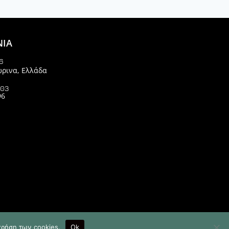
ΝΙΑ
6
ώρινα, Ελλάδα
903
96
esign & Developed by
χρήση των cookies.
Ok