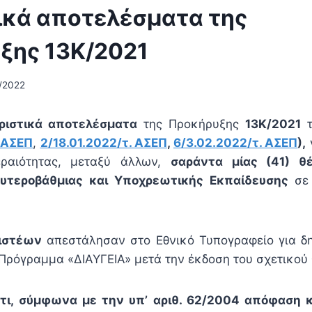
τικά αποτελέσματα της
ξης 13Κ/2021
/2022
ριστικά αποτελέσματα
της Προκήρυξης
13Κ/2021
τ
. ΑΣΕΠ
,
2/18.01.2022/τ. ΑΣΕΠ
,
6/3.02.2022/τ. ΑΣΕΠ
),
εραιότητας, μεταξύ άλλων,
σαράντα μίας (41) θ
υτεροβάθμιας και Υποχρεωτικής Εκπαίδευσης
σε 
ριστέων
απεστάλησαν στο Εθνικό Τυπογραφείο για δη
Πρόγραμμα «ΔΙΑΥΓΕΙΑ» μετά την έκδοση του σχετικού
ότι, σύμφωνα με την υπ’ αριθ. 62/2004 απόφαση κα