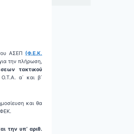
ου ΑΣΕΠ
(Φ.Ε.Κ.
για την πλήρωση,
έσεων τακτικού
Ο.Τ.Α. α΄ και β΄
μοσίευση και θα
 ΦΕΚ.
ι την υπ’ αριθ.