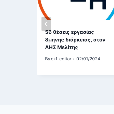
ση
56 θέσεις εργασίας
ολής
8μηνης διάρκειας, στον
τήσεων
ΑΗΣ Μελίτης
2025
By
ekf-editor
02/01/2024