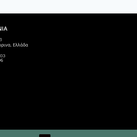
ΝΙΑ
6
ώρινα, Ελλάδα
903
96