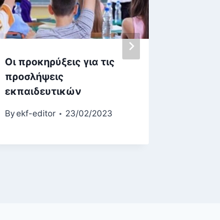
Οι προκηρύξεις για τις
Νέα πρ
προσλήψεις
Υποβο
εκπαιδευτικών
Δικαιο
Δικαστ
By
ekf-editor
23/02/2023
By
ekf-ed