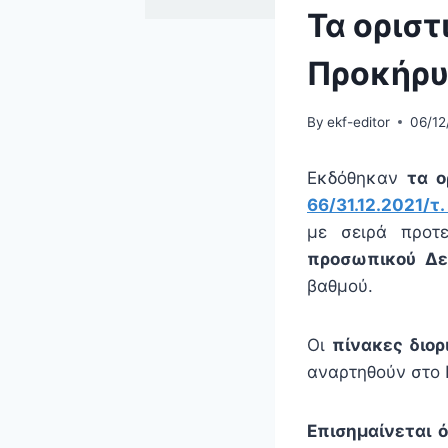
Τα ορισ
Προκήρυ
By
ekf-editor
06/12
Εκδόθηκαν
τα ο
66/31.12.2021/τ
με σειρά προτ
προσωπικού Δε
βαθμού.
Οι
πίνακες διο
αναρτηθούν στο 
Επισημαίνεται 