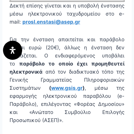
Δεκτή επίσης γίνεται και η υποβολή ένστασης
μέσω ηλεκτρονικού ταχυδρομείου στο e-
mail:
prosl.enstasi@asep.gr
Για την ένσταση απαιτείται και παράβολο
είκοσι ευρώ (20€), άλλως η ένσταση δεν
εξετάζεται. Ο ενδιαφερόμενος υποβάλει
το
παράβολο το οποίο έχει προμηθευτεί
ηλεκτρονικά
από τον διαδικτυακό τόπο της
Γενικής Γραμματείας Πληροφοριακών
Συστημάτων
(
www.gsis.gr
)
, μέσω της
εφαρμογής ηλεκτρονικού παραβόλου (e-
Παράβολο), επιλέγοντας «Φορέας Δημοσίου»
και «Ανώτατο Συμβούλιο Επιλογής
Προσωπικού (ΑΣΕΠ)».