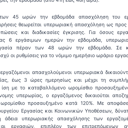
 των 45 ωρών την εβδομάδα απασχόληση του ερ
ρήσεις θεωρείται υπερωριακή απασχόληση ως προς 
υπώσεις και διαδικασίες έγκρισης. Για όσους εργ
ίας 6 εργάσιμων ημερών την εβδομάδα, υπερωρι
ργασία πέραν των 48 ωρών την εβδομάδα. Σε κ
ισχύ οι ρυθμίσεις για το νόμιμο ημερήσιο ωράριο εργασ
 εργαζόμενοι απασχολούμενοι υπερωριακά δικαιούν
ρίας, έως 3 ώρες ημερησίως και μέχρι τη συμπλ
ή ίση με το καταβαλλόμενο ωρομίσθιο προσαυξημέν
ομης υπερωρίας, ο εργαζόμενος δικαιούται αποζη
ωρομίσθιο προσαυξημένο κατά 120%. Με αποφάσε
υργείου Εργασίας και Κοινωνικών Υποθέσεων, δύνατ
η άδεια υπερωριακής απασχόλησης των εργαζο
και εργασιών, επιπλέον των επιτρεπόμενων 