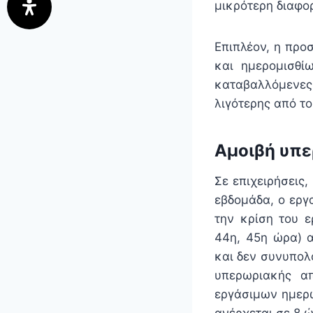
μικρότερη διαφο
Επιπλέον, η προ
και ημερομισθί
καταβαλλόμενε
λιγότερης από τ
Αμοιβή υπε
Σε επιχειρήσεις
εβδομάδα, ο εργ
την κρίση του ε
44η, 45η ώρα) 
και δεν συνυπολο
υπερωριακής απ
εργάσιμων ημερ
ανέρχεται σε 8 