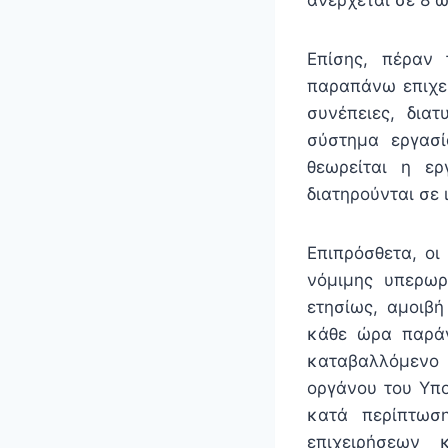
Επίσης, πέραν
παραπάνω επιχει
συνέπειες, διατ
σύστημα εργασ
θεωρείται η ε
διατηρούνται σε 
Επιπρόσθετα, οι
νόμιμης υπερω
ετησίως, αμοιβ
κάθε ώρα παράν
καταβαλλόμενο 
οργάνου του Υπο
κατά περίπτωσ
επιχειρήσεων 