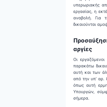
υπερωριακής απ
εργασίας, η εκτ
αναβολή. Για 
δικαιούνται αμο
Προσαύξηση
αργίες
Οι εργαζόμενοι
παρακάτω δικαι
αυτή και των ά
από την υπ’ αρ.
όπως αυτή ερμη
Υπουργών, σύμφ
σήμερα.