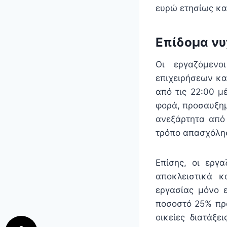
ευρώ ετησίως κα
Επίδομα νυ
Οι εργαζόμενο
επιχειρήσεων κα
από τις 22:00 μ
φορά, προσαυξημ
ανεξάρτητα από 
τρόπο απασχόλησ
Επίσης, οι εργ
αποκλειστικά κ
εργασίας μόνο 
ποσοστό 25% προ
οικείες διατάξε