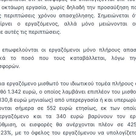
ν οκτάωρη εργασία, χωρίς δηλαδή την προσαύξηση πο
ές περιπτώσεις χρόνου απασχόλησης. Σημειώνεται ό
ίρνει ο εργαζόμενος, αλλά μόνο μειώνονται ο
 αυτές τις περιπτώσεις.
 επωφελούνται οι εργαζόμενοι μόνο πλήρους απα
ακά το ποσό που τους καταβάλλεται, λόγω τ
ισφορών.
για εργαζόμενο μισθωτό του ιδιωτικού τομέα πλήρους
θό 1.342 ευρώ, ο οποίος λαμβάνει επιπλέον του μισθ
130,8 ευρώ μηνιαίως) από υπερεργασία ή και υπερωρίε
ονται σήμερα σε 552 ευρώ ετησίως, εκ των οπο
εργαζόμενο και τα 340 ευρώ βαρύνουν τον ερ
θμιση, οι εισφορές θα ανέρχονται πλέον σε 42
23%, με το όφελος του εργαζόμενου να υπολογίζετ