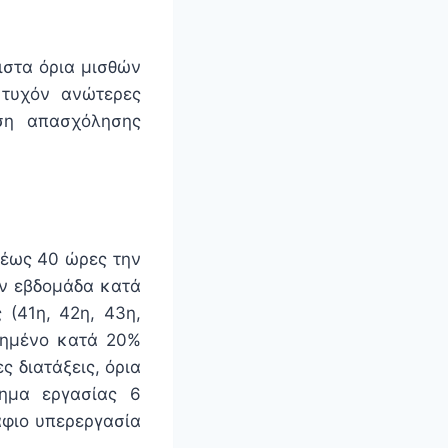
ιστα όρια μισθών
 τυχόν ανώτερες
ση απασχόλησης
 έως 40 ώρες την
ην εβδομάδα κατά
 (41η, 42η, 43η,
ξημένο κατά 20%
ς διατάξεις, όρια
τημα εργασίας 6
φιο υπερεργασία