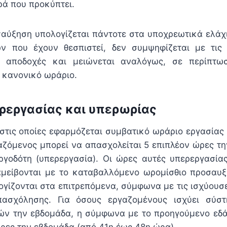
ρά που προκύπτει.
σαύξηση υπολογίζεται πάντοτε στα υποχρεωτικά ελάχ
ων που έχουν θεσπιστεί, δεν συμψηφίζεται με τις
ς αποδοχές και μειώνεται αναλόγως, σε περίπτω
ο κανονικό ωράριο.
ρεργασίας και υπερωρίας
, στις οποίες εφαρμόζεται συμβατικό ωράριο εργασίας
αζόμενος μπορεί να απασχολείται 5 επιπλέον ώρες τ
ργοδότη (υπερεργασία). Οι ώρες αυτές υπερεργασίας
αμείβονται με το καταβαλλόμενο ωρομίσθιο προσαυ
γίζονται στα επιτρεπόμενα, σύμφωνα με τις ισχύουσε
ασχόλησης. Για όσους εργαζομένους ισχύει σύσ
ών την εβδομάδα, η σύμφωνα με το προηγούμενο εδά
ώρες την εβδομάδα (από 41η έως 48η ώρα).