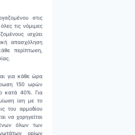
γαζομένου στις
όλες τις νόμιμες
αζομένους ισχύει
ακή απασχόληση
άθε περίπτωση,
ίας.
ται για κάθε ώρα
ήρωση 150 ωρών
ο κατά 40%. Για
μίωση ίση με το
ις του αρμοδίου
αι να χορηγείται
μένων όλων των
ανωτάτων ορίων