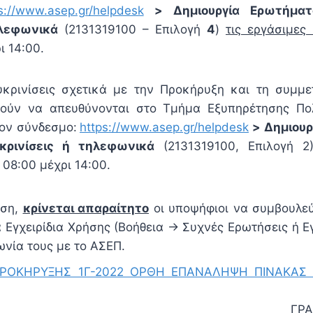
s://www.asep.gr/helpdesk
> Δημιουργία Ερωτήματ
λεφωνικά
(2131319100 – Επιλογή
4
)
τις εργάσιμες
ι 14:00.
κρινίσεις σχετικά με την Προκήρυξη και τη συμμε
ρούν να απευθύνονται στο Τμήμα Εξυπηρέτησης Πο
ον σύνδεσμο:
https://www.asep.gr/helpdesk
> Δημιου
υκρινίσεις ή τηλεφωνικά
(2131319100, Επιλογή 2
08:00 μέχρι 14:00.
ωση,
κρίνεται απαραίτητο
οι υποψήφιοι να συμβουλεύ
 Εγχειρίδια Χρήσης (Βοήθεια → Συχνές Ερωτήσεις ή Ε
ωνία τους με το ΑΣΕΠ.
ΠΡΟΚΗΡΥΞΗΣ 1Γ-2022 ΟΡΘΗ ΕΠΑΝΑΛΗΨΗ ΠΙΝΑΚΑΣ
ΓΡΑ