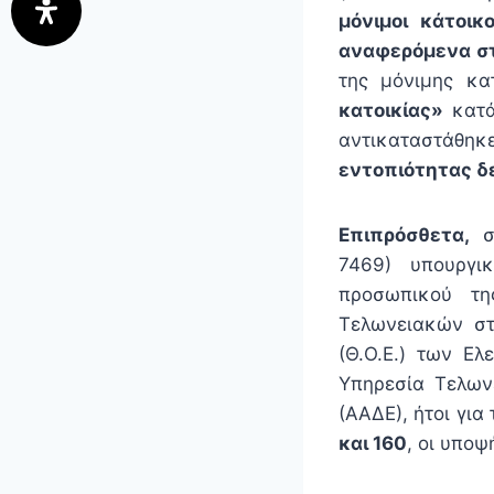
μόνιμοι κάτοι
αναφερόμενα στ
της μόνιμης κα
κατοικίας»
κατά
αντικαταστάθη
εντοπιότητας δε
Επιπρόσθετα,
σύ
7469) υπουργι
προσωπικού τη
Τελωνειακών στ
(Θ.Ο.Ε.) των Ελ
Υπηρεσία Τελων
(ΑΑΔΕ), ήτοι γι
και 160
, οι υποψ