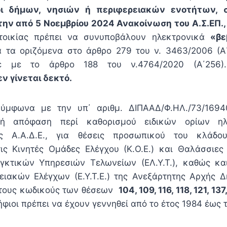
κοι δήμων, νησιών ή περιφερειακών ενοτήτων,
ην από 5 Νοεμβρίου 2024 Ανακοίνωση του Α.Σ.ΕΠ.
τοικίας πρέπει να συνυποβάλουν ηλεκτρονικά
«βε
 τα οριζόμενα στο άρθρο 279 του ν. 3463/2006 (Α΄
κε με το άρθρο 188 του ν.4764/2020 (Α΄256
ν γίνεται δεκτό.
μφωνα με την υπ΄ αριθμ. ΔΙΠΑΑΔ/Φ.ΗΛ./73/16940
κή απόφαση περί καθορισμού ειδικών ορίων ηλι
ς Α.Α.Δ.Ε., για θέσεις προσωπικού του κλάδου/
ις Κινητές Ομάδες Ελέγχου (Κ.Ο.Ε.) και Θαλάσσιες
εγκτικών Υπηρεσιών Τελωνείων (ΕΛ.Υ.Τ.), καθώς κα
ειακών Ελέγχων (Ε.Υ.Τ.Ε.) της Ανεξάρτητης Αρχής 
α τους κωδικούς των θέσεων
104, 109, 116, 118, 121, 137
ήφιοι πρέπει να έχουν γεννηθεί από το έτος 1984 έως τ