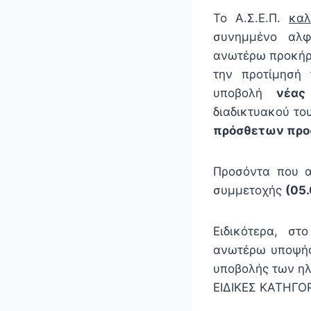
Το Α.Σ.Ε.Π.
καλ
συνημμένο αλφ
ανωτέρω προκήρυ
την προτίμησή
υποβολή
νέας
διαδικτυακού το
πρόσθετων προ
Προσόντα που α
συμμετοχής
(05
Ειδικότερα, στ
ανωτέρω υποψήφ
υποβολής των ηλ
ΕΙΔΙΚΕΣ ΚΑΤΗΓΟ