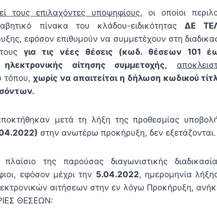
εί τους επιλαχόντες υποψηφίους
, οι οποίοι περι
αβητικό πίνακα του κλάδου-ειδικότητας
ΔΕ ΤΕ
ξης, εφόσον επιθυμούν να συμμετέχουν στη διαδικα
 τους
για τις νέες θέσεις (κωδ. θέσεων 101 έ
 ηλεκτρονικής αίτησης συμμετοχής,
αποκλεισ
υ τόπου,
χωρίς να απαιτείται η δήλωση κωδικού τίτ
σόντων.
ποκτήθηκαν μετά τη λήξη της προθεσμίας υποβολ
.04.2022)
στην ανωτέρω προκήρυξη, δεν εξετάζονται.
ο πλαίσιο της παρούσας διαγωνιστικής διαδικασί
ιοι, εφόσον μέχρι την
5.04.2022
, ημερομηνία λήξη
εκτρονικών αιτήσεων στην εν λόγω Προκήρυξη, ανήκα
ΡΙΕΣ ΘΕΣΕΩΝ: