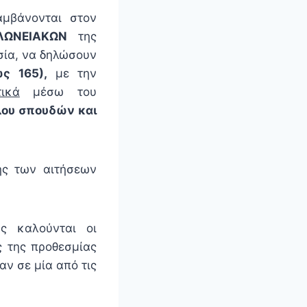
λαμβάνονται στον
ΛΩΝΕΙΑΚΩΝ
της
σία, να δηλώσουν
ως 165),
με
την
τικά
μέσω του
λου σπουδών και
ής των αιτήσεων
ας καλούνται οι
ς της προθεσμίας
ν σε μία από τις