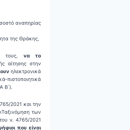
οσοστό αναπηρίας
ητα της Θράκης,
ής τους,
να το
ής αίτησης στην
λουν
ηλεκτρονικά
κά-πιστοποιητικά
 Β΄).
4765/2021 και την
 «Ταξινόμηση των
 του ν. 4765/2021
ψήφιοι που είναι