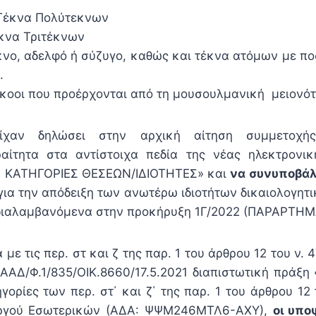
Τέκνα Πολύτεκνων
έκνα Τριτέκνων
κνο, αδελφό ή σύζυγο, καθώς και τέκνα ατόμων με π
.
κοοι που προέρχονται από τη μουσουλμανική μειονότ
ίχαν δηλώσει στην αρχική αίτηση συμμετοχ
ίτητα στα αντίστοιχα πεδία της νέας ηλεκτρονικ
ΕΣ ΚΑΤΗΓΟΡΙΕΣ ΘΕΣΕΩΝ/ΙΔΙΟΤΗΤΕΣ» και
να συνυποβά
για την απόδειξη των ανωτέρω ιδιοτήτων δικαιολογητι
διαλαμβανόμενα στην προκήρυξη 1Γ/2022 (ΠΑΡΑΡΤΗΜΑ
με τις περ. στ και ζ της παρ. 1 του άρθρου 12 του ν. 
ΠΑΑΔ/Φ.1/835/ΟΙΚ.8660/17.5.2021 διαπιστωτική πράξη
ορίες των περ. στ΄ και ζ΄ της παρ. 1 του άρθρου 12
υργού Εσωτερικών (ΑΔΑ: ΨΨΜ246ΜΤΛ6-ΑΧΥ),
οι υπο