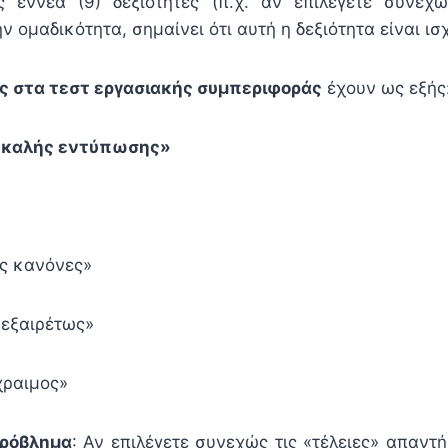
ς εννέα (9) δεξιότητες (π.χ. αν επιλέγετε συνεχ
ην ομαδικότητα, σημαίνει ότι αυτή η δεξιότητα είναι ισ
δες στα τεστ εργασιακής συμπεριφοράς
έχουν ως εξής
ς «καλής εντύπωσης»
ς κανόνες»
εξαιρέτως»
χραιμος»
ρόβλημα
: Αν επιλέγετε συνεχώς τις «τέλειες» απαντ