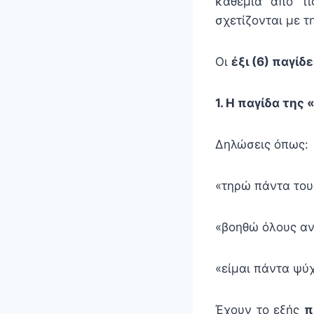
καθεμία από τι
σχετίζονται με τ
Οι
έξι (6) παγί
1. Η παγίδα τη
Δηλώσεις όπως:
«τηρώ πάντα του
«βοηθώ όλους αν
«είμαι πάντα ψύ
Έχουν το εξής
π