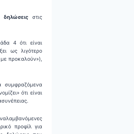
ς δηλώσεις
στις
άδα 4 ότι είναι
ξει ως λιγότερο
 με προκαλούν»),
ά συμφραζόμενα
μίζει» ότι είναι
ασυνέπειας.
ναλαμβανόμενες
ορικό προφίλ για