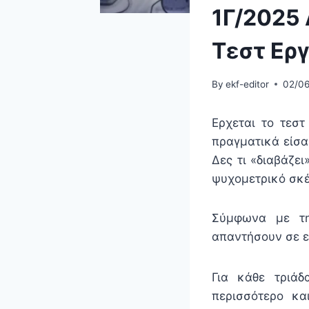
1Γ/2025 
Τεστ Ερ
By
ekf-editor
02/0
Ερχεται το τεστ
πραγματικά είσα
Δες τι «διαβάζε
ψυχομετρικό σκέ
Σύμφωνα με τη
απαντήσουν σε ε
Για κάθε τριάδ
περισσότερο κα