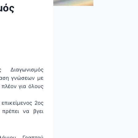
μός
 Διαγωνισμός
έταση γνώσεων με
 πλέον για όλους
επικείμενος 2ος
πρέπει να βγει
ήνιου Γραπτού