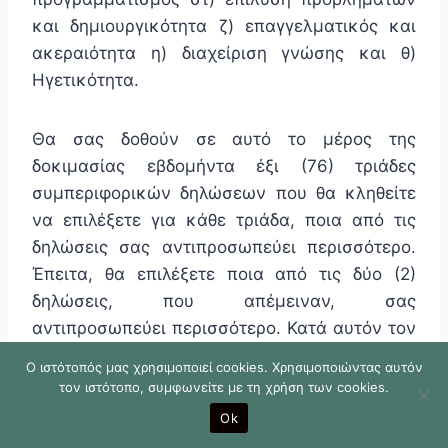
και δημιουργικότητα ζ) επαγγελματικός και
ακεραιότητα η) διαχείριση γνώσης και θ)
Ηγετικότητα.
Θα σας δοθούν σε αυτό το μέρος της
δοκιμασίας εβδομήντα έξι (76) τριάδες
συμπεριφορικών δηλώσεων που θα κληθείτε
να επιλέξετε για κάθε τριάδα, ποια από τις
δηλώσεις σας αντιπροσωπεύει περισσότερο.
Έπειτα, θα επιλέξετε ποια από τις δύο (2)
δηλώσεις, που απέμειναν, σας
αντιπροσωπεύει περισσότερο. Κατά αυτόν τον
τρόπο θα κληθείτε να ιεραρχήσετε την κάθε
Ο ιστότοπός μας χρησιμοποιεί cookies. Χρησιμοποιώντας αυτόν
τριάδα δηλώσεων με βάση το πόσο
τον ιστότοπο, συμφωνείτε με τη χρήση των cookies.
αντιπροσωπευτική είναι για εσάς. Σε αυτό το
Ok
είδος ερωτηματολογίων
δεν υπάρχουν