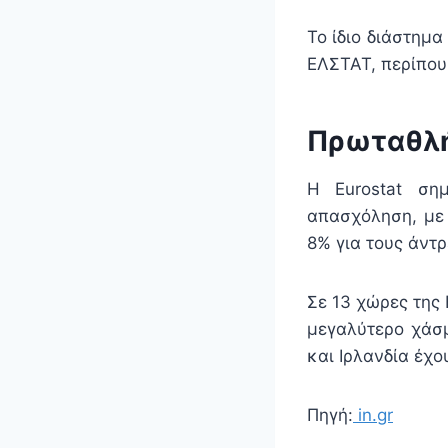
Το ίδιο διάστημ
ΕΛΣΤΑΤ, περίπου
Πρωταθλή
Η Eurostat ση
απασχόληση, με 
8% για τους άντ
Σε 13 χώρες της 
μεγαλύτερο χάσμ
και Ιρλανδία έχο
Πηγή:
in.gr