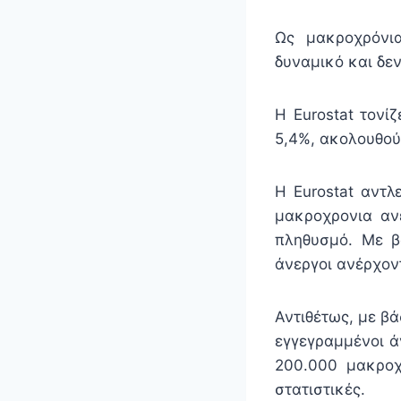
Ως μακροχρόνι
δυναμικό και δεν
Η Εurostat τονί
5,4%, ακολουθού
Η Εurostat αντλ
μακροχρονια αν
πληθυσμό. Με β
άνεργοι ανέρχον
Αντιθέτως, με β
εγγεγραμμένοι ά
200.000 μακροχρ
στατιστικές.