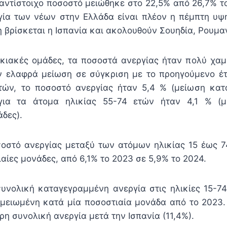
 αντίστοιχο ποσοστό μειώθηκε στο 22,5% από 26,7% τ
γία των νέων στην Ελλάδα είναι πλέον η πέμπτη υψ
 βρίσκεται η Ισπανία και ακολουθούν Σουηδία, Ρουμα
λικιακές ομάδες, τα ποσοστά ανεργίας ήταν πολύ χα
 ελαφρά μείωση σε σύγκριση με το προηγούμενο έτ
τών, το ποσοστό ανεργίας ήταν 5,4 % (μείωση κατ
για τα άτομα ηλικίας 55-74 ετών ήταν 4,1 % (
δες).
οστό ανεργίας μεταξύ των ατόμων ηλικίας 15 έως 
αίες μονάδες, από 6,1% το 2023 σε 5,9% το 2024.
υνολική καταγεγραμμένη ανεργία στις ηλικίες 15-7
 μειωμένη κατά μία ποσοστιαία μονάδα από το 2023. 
η συνολική ανεργία μετά την Ισπανία (11,4%).